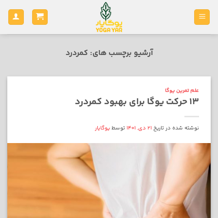
Ski
t
conten
آرشیو برچسب های:
کمردرد
علم تمرین یوگا
13 حرکت یوگا برای بهبود کمردرد
نوشته شده در تاریخ
21 دی, 1401
توسط
یوگایار