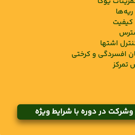
رینات یوگا
یه‌ها
 کیفیت
سترس
نترل اشتها
زمان افسردگی و کرختی
 تمرکز
وشرکت در دوره با شرایط ویژه