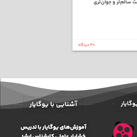
 سالم‌تر و جوان‌تری
40 دیدگاه
گایار
آشنایی با یوگایار
آموزش‌های یوگایار با تدریس
خشایار عاملی کارشناس ارشد