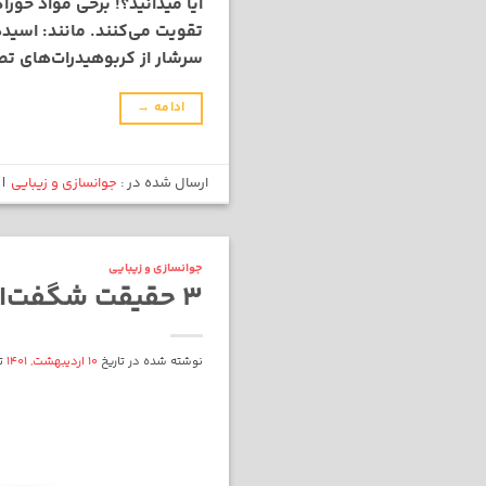
آیا میدانید؟! برخی مواد خو
سرشار از کربوهیدرات‌های تص
ادامه
→
ارسال شده در :
جوانسازی و زیبایی
|
جوانسازی و زیبایی
3 حقیقت شگفت‌انگیز که احتمالا هیچ وقت در‌باره پوست خود نمیدانستید !
نوشته شده در تاریخ
10 اردیبهشت, 1401
ت