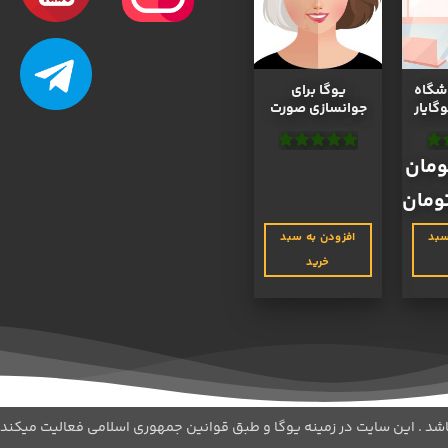
شگاه
یوگا برای
گایار
جوانسازی صورت
ومان
4
نمره
4.9
از
5
ومان
P
ran
سبد
افزودن به سبد
3,900,000 تومان
thro
خرید
6,80 تومان
صول
ای
ع
لفی
د.
شد . این سایت در زمینه یوگا و طبق قوانین جمهوری اسلامی فعالیت میکند