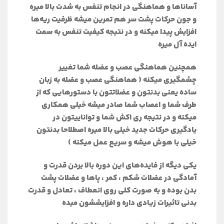
آساناها و هماهنگی در انجام تنفس‌ به شدت بالا میره
و جون حرکات پشت سر هم تمرین میشه ظرفیت ریه‌ها
افزایش پیدا میکنه و در نتیجه کیفیت تنفس به سمت
ایده آل میره
همچنین هماهنگی عصب و عضله شما تغییر
چشمگیری میکنه ( هماهنگی عصب و عضله به زبان
ساده یعنی بدنتون و عضلاتتون با دستورهایی که از
طرف شما و اعصاب شما صادر میشه خیلی همکاری
میکنه و در نتیجه ری اکش شما و تواناییتون در
یادگیری حرکات جدید خیلی بالا میره اصطلاحا بدنتون
خیلی با هوش میشه و سریع عمل میکنه )
یکی دیگه از فایده‌های این دوره بالا بردن قدرت و
آمادگی در عضلات شکم ، کمر ، پاها و عضلات پشت
بدن بوده و به صورت کلی روی انعطاف ، تعادل و قدرت
بدنی تاثیرات زیادی داره و افزایششون میده