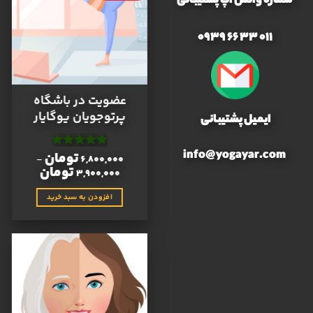
شماره واتس اپ پشتیبانی
011 33 66 0939
عضویت در باشگاه
پرتوجویان یوگایار
ایمیل پشتیبانی
info@yogayar.com
تومان
نمره
4.91
–
6,800,000
از 5
تومان
3,900,000
افزودن به سبد خرید