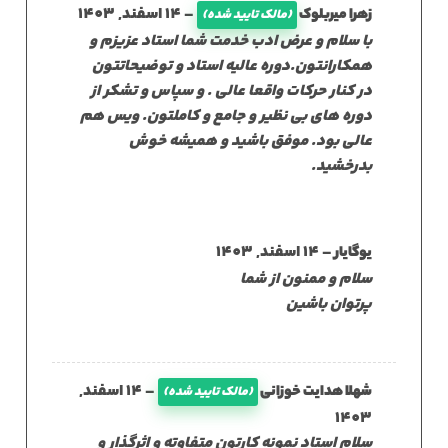
نمره
5
از
–
14 اسفند, 1403
زهرا میربلوک
(مالک تایید شده)
5
با سلام و عرض ادب خدمت شما استاد عزیزم و
همکارانتون.دوره عالیه استاد و توضیحاتتون
در کنار حرکات واقعا عالی . و سپاس و تشکر از
دوره های بی نظیر و جامع و کاملتون. ویس هم
عالی بود. موفق باشید و همیشه خوش
بدرخشید.
–
14 اسفند, 1403
یوگایار
سلام و ممنون از شما
پرتوان باشین
–
14 اسفند,
شهلا هدایت خوزانی
(مالک تایید شده)
1403
سلام استاد نمونه کارتون متفاوته و اثرگذار و