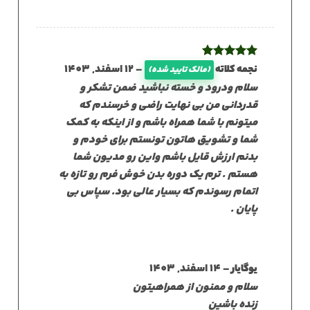
نمره
5
از
–
12 اسفند, 1403
نجمه کلاته
(مالک تایید شده)
5
سلام ودرود و خسته نباشید ضمن تشکر و
قدردانی من بی نهایت راضی و خرسندم که
میتونم با شما همراه باشم و از اینکه به کمک
شما و تشویق هاتون تونستم برای خودم و
بدنم ارزش قایل باشم واین رو مدیون شما
هستم . ترم یک دوره بدن خوش فرم رو تازه به
اتمام رسوندم که بسیار عالی بود. سپاس بی
پایان .
–
14 اسفند, 1403
یوگایار
سلام و ممنون از همراهیتون
زنده باشین