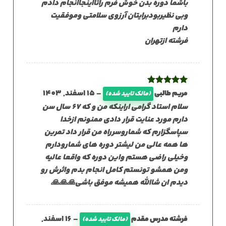
باشما دوره بدن خوش فرم راتااینجاانجام دادم
وبی نظیربودبرایتان آرزوی سلامتی وموفقیت
دارم
فرشته ازتهران
نمره
5
از
–
15 اسفند, 1403
مریم طالبی
(مالک تایید شده)
5
سلام استاد گرامی اراینکه من و که ۶۷ سال سن
دارم مورد عنایت قرار دادی ممنونم ازخدا
سپاسگزارم که شماروسرراه من قرار داد تمرین
ها همه عالی من لیشتر دوره های شمارودارم
وخیلی راضی هستم واین دوره که واقعا عالیه
ومن همشو تونستم کامل انجام بدم واثرش رو
دیدم ان شاالله همیشه موفق باشی🙏🙏🙏
–
16 اسفند,
فرشته مدرس مقدم
(مالک تایید شده)