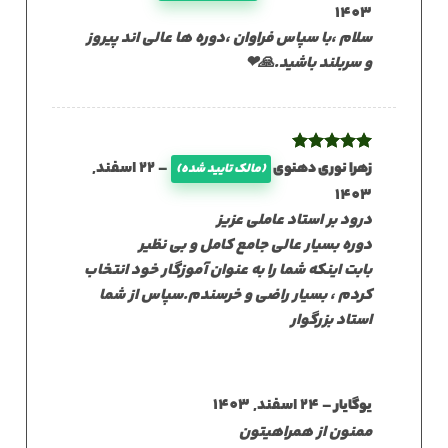
1403
سلام ،با سپاس فراوان ،دوره ها عالی اند پیروز
و سربلند باشید.🙏❤
نمره
5
از
–
22 اسفند,
زهرا نوری دهنوی
(مالک تایید شده)
5
1403
درود بر استاد عاملی عزیز
دوره بسیار عالی جامع کامل و بی نظیر
بابت اینکه شما را به عنوان آموزگار خود انتخاب
کردم ، بسیار راضی و خرسندم.سپاس از شما
استاد بزرگوار
–
24 اسفند, 1403
یوگایار
ممنون از همراهیتون