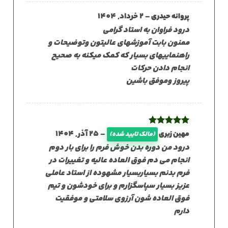
–
2 خرداد, 1404
پروانه حیدری
درود فراوان به استاد گرامی
ممنون بابت آموزشهای عالیتون وتوضیحات و
راهنماییهای بسیار که کمک میکنه به صحیح
انجام دادن حرکات
پیروز وموفق باشین
نمره
5
از
–
25 آذر, 1404
مهین زبری
(مالک تایید شده)
5
درود من دوره بدن خوش فرم را برای بار دوم
انجام می دم فوق العاده عالیه و تغییرات در
فرم بدنم بسیاربسیار مشهوده از استاد عاملی
عزیز بسیار سپاسگزارم و برای خودشون و تیم
فوق العاده شون آرزوی سلامتی و موفقیت
دارم