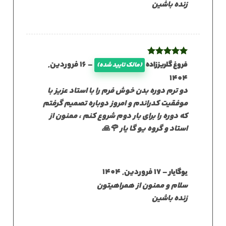
زنده باشین
نمره
5
از
–
16 فروردین,
فروغ گلریززاده
(مالک تایید شده)
5
1404
دو ترم دوره بدن خوش فرم را با استاد عزیز با
موفقیت کدراندم و امروز دوباره تصمیم گرفتم
که دوره را برای بار دوم شروع کنم ، ممنون از
استاد و گروه یو گا یار 🌹🙏
–
17 فروردین, 1404
یوگایار
سلام و ممنون از همراهیتون
زنده باشین