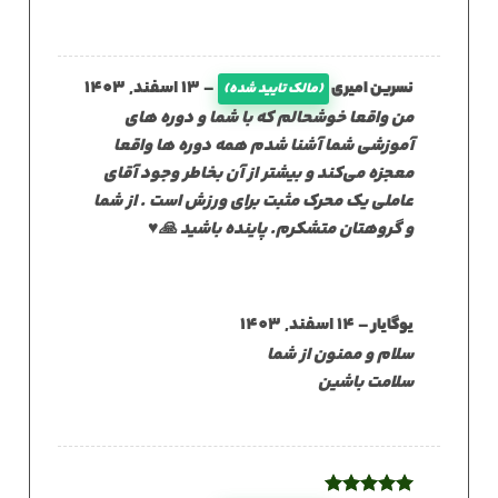
–
13 اسفند, 1403
نسرین امیری
(مالک تایید شده)
من واقعا خوشحالم که با شما و دوره های
آموزشی شما آشنا شدم همه دوره ها واقعا
معجزه می‌کند و بیشتر از آن بخاطر وجود آقای
عاملی یک محرک مثبت برای ورزش است . از شما
و گروهتان متشکرم. پاینده باشید 🙏♥️
–
14 اسفند, 1403
یوگایار
سلام و ممنون از شما
سلامت باشین