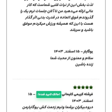
لذت بخش این از نیات قلبی شماست که کار
عالی ارائه می‌دهید من تا آلان جلسات ترم یک را
گذروندم فوق العاده در قدرت بدنی اثر گذار
هست با این که همیشه ورزش میکردم موفق
باشید و سربلند
–
15 اسفند, 1403
یوگایار
سلام و ممنون از محبت شما
زنده باشین
نمره
5
از
–
15
فرشته کریمی کلیمانی
(مالک تایید شده)
5
اسفند, 1403
درودبیکران برشما وتیم زحمت کش یوگایارمن