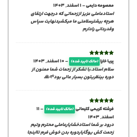
–
1 اسفند, 1403
معصومه دایمی
استادعاملی عزیز اززحماتی که درجهت ارتقاي
هرچه بیشترسلامتی ما میکشیدنهایت سپاس
وقدردانی رادارم
نمره
5
از
–
10 اسفند, 1403
پریا خارا
(مالک تایید شده)
5
سلام استاد.با تشکر از زحمات شما ممنون از
دوره بینظریتون بسیار عالی بود🌱🙏
نمره
5
از
–
11
فرشته کریمی کلیمانی
(مالک تایید شده)
5
اسفند, 1403
درود بر شما استادخشایارعاملی محترم وتیم
زحمت کش یوگایاردوره بدن خوش فرم تااینجا