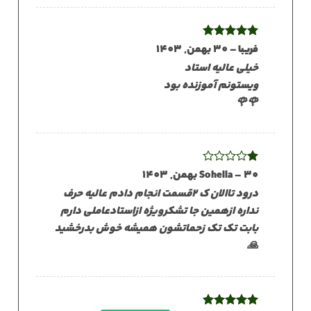
نمره
–
5
30 بهمن, 1403
از
فریبا
5
خیلی عالیه استاد
ویستونم آموزنده بود
🌹🌹
30 بهمن, 1403
نمره
–
Sohella
1
درود تاالان ک ۲قسمت انجام دادم عالیه حرف
از
5
نداره ازهمین جا تشکرویژه ازاستادعاملی دارم
بابت تک تک زحماتشون همیشه خوش بدرخشید
🙏