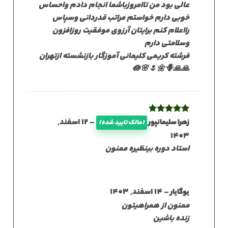
عالی بود من تاامروزباشما انجام دادم واحساس
خوبی دارم خواستم مراتب قدردانی وسپاس
رااعلام کنم برایتان آرزوی موفقیت روزافزون
وسلامتی دارم
فرشته کریمی کلیمانی آموزگار بازنشسته ازتهران
🙏🙏🪷🌸🌷🌼🪻
نمره
5
از
–
12 اسفند,
زهرا سلیمانپور
(مالک تایید شده)
5
1403
استاد دوره بینظیره ممنون
–
14 اسفند, 1403
یوگایار
ممنون از همراهیتون
زنده باشین