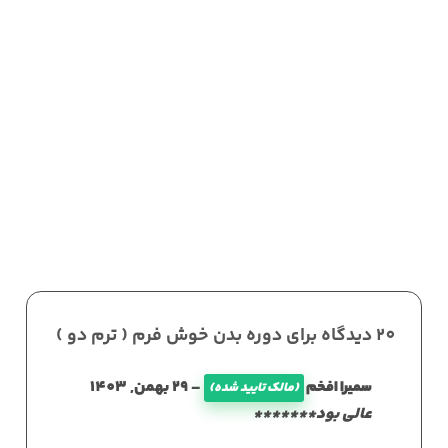
20 دیدگاه برای
دوره بدن خوش فرم ( ترم دو )
–
29 بهمن, 1403
سمیرا افخم
(مالک تایید شده)
عالی بود*******