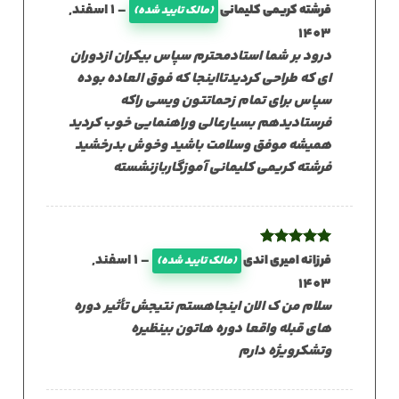
نمره
5
از
–
1 اسفند,
فرشته کریمی کلیمانی
(مالک تایید شده)
5
1403
درود بر شما استادمحترم سپاس بیکران ازدوران
ای که طراحی کردیدتااینجا که فوق العاده بوده
سپاس برای تمام زحماتتون ویسی راکه
فرستادیدهم بسیارعالی وراهنمایی خوب کردید
همیشه موفق وسلامت باشید وخوش بدرخشید
فرشته کریمی کلیمانی آموزگاربازنشسته
نمره
5
از
–
1 اسفند,
فرزانه امیری اندی
(مالک تایید شده)
5
1403
سلام من ک الان اینجاهستم نتیجش تأثیر دوره
های قبله واقعا دوره هاتون بینظیره
وتشکرویژه دارم