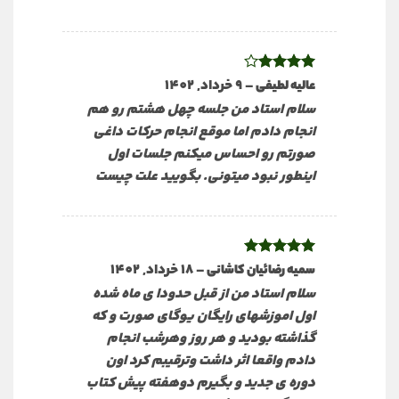
نمره
4
–
9 خرداد, 1402
عالیه لطیفی
از 5
سلام استاد من جلسه چهل هشتم رو هم
انجام دادم اما موقع انجام حرکات داغی
صورتم رو احساس میکنم جلسات اول
اینطور نبود میتونی. بگویید علت چیست
نمره
5
از
–
18 خرداد, 1402
سمیه رضائیان کاشانی
5
سلام استاد من از قبل حدودا ی ماه شده
اول اموزشهای رایگان یوگای صورت و که
گذاشته بودید و هر روز وهرشب انجام
دادم واقعا اثر داشت وترقیبم کرد اون
دوره ی جدید و بگیرم دوهفته پیش کتاب