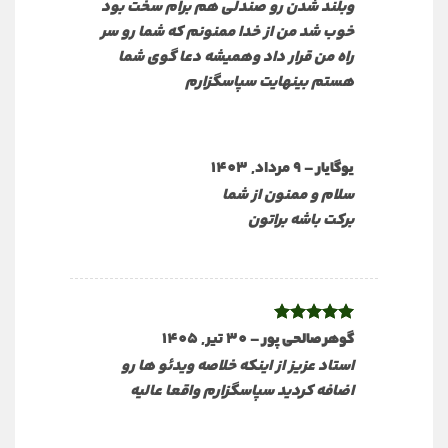
وبلند شدن رو صندلی هم برام سخت بود
خوب شد من از خدا ممنونم که شما رو سر
راه من قرار داد وهمیشه دعا گوی شما
هستم بینهایت سپاسگزارم
–
9 مرداد, 1403
یوگایار
سلام و ممنون از شما
برکت باشه براتون
نمره
5
از
–
30 تیر, 1405
گوهر صالحی پور
5
استاد عزیز از اینکه خلاصه ویدئو ها رو
اضافه کردید سپاسگزارم واقعا عالیه