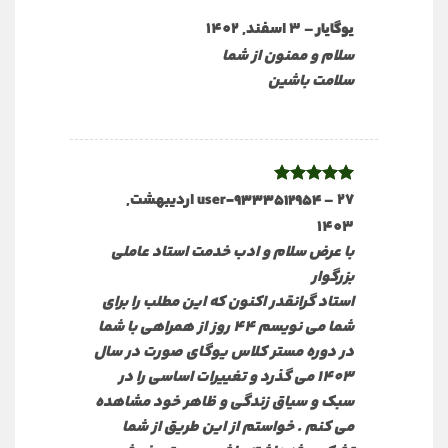
–
3 اسفند, 1402
یوگایار
سلام و ممنون از شما
سلامت باشین
–
نمره
5
از
27 اردیبهشت,
user-9333512954
5
1403
با عرض سلام و ادب خدمت استاد عاملی
بزرگوار
استاد گرانقدر اکنون که این مطلب را برای
شما می نویسم 44 روز از همراهی با شما
در دوره مستر کلاس یوگای صورت در سال
1403 می گذرد و تغییرات اساسی را در
سبک و سیاق زندگی و ظاهر خود مشاهده
می کنم . خواستم از این طریق از شما