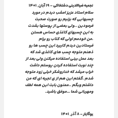
–
19 آبان, 1401
نجمیه ضیاالدینی دشتخاکی
سلام استاد عزیز امشب دیدم در مورد
چسبهایی که بزنیم رو صورت صحبت
فرمودین ..ولی بعضی از پوستها بشدت
به این چسبهای کاغذی حساس هستن
.من خودمم اولی که کتاب رو برام
فرستادین دیدم کاربرد این چسب ها رو
ذهنم متوجه چسب های کاغذی شد که
بعد عمل بینی استفاده میکنن ولی بعد از
چند نوبت استفاده کردن پوستم داشت
خراب میشد که خداروشکر خیلی زود متوجه
شدم .گفتم این هم از ی تجربه ای که من
داشتم وبگم ..ممنون بابت این همه لطف
ومهربانی شما …موفق باشید.
–
8 آذر, 1401
یوگایار