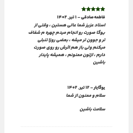
نمره
5
از
–
1 تیر, 1402
فاطمه صادقی
5
استاد عزیز شما عالی هستین ، وقتی از
یوگا صورت رو انجام میدم چهره م شفاف
تر و جوون تر میشه ، بعضی روزا تنبلی
میکنم ولی باز هم اثرش رو روی صورت
دارم ، ازتون ممنونم ، همیشه پایدار
باشین
–
12 تیر, 1402
یوگایار
سلام و ممنون از شما
سلامت باشین