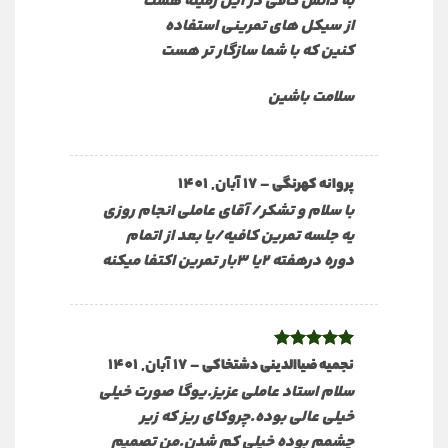
به دانش کافی در این زمینه هست
از سیکل های تمرینی استفاده
کنین که با شما سازگار تر هست
سلامت باشین
–
17 آبان, 1401
پروانه کهرنگی
با سلام و تشکر/ آقای عاملی انجام روزی
یه جلسه تمرین کافیه/یا بعد از اتمام
دوره درهفته ۲یا ۳بار تمرین اکتفا میکنه
نمره
5
از
–
17 آبان, 1401
نجمیه ضیاالدینی دشتخاکی
5
سلام استاد عاملی عزیز.یوگا صورت خیلی
خیلی عالی بوده.چروکای ریز که زیر
چشمم بوده خیلی کم شدن.من تصمیم