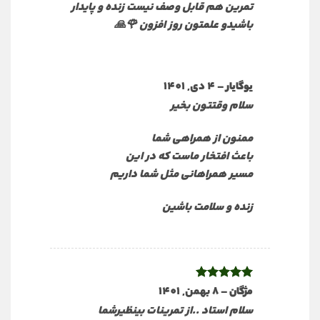
تمرین هم قابل وصف نیست زنده و پایدار
باشیدو علمتون روز افزون 🌹🙏
–
4 دی, 1401
یوگایار
سلام وقتتون بخیر
ممنون از همراهی شما
باعث افتخار ماست که در این
مسیر همراهانی مثل شما داریم
زنده و سلامت باشین
نمره
–
5
8 بهمن, 1401
از
مژگان
5
سلام استاد ..از تمرینات بینظیرشما