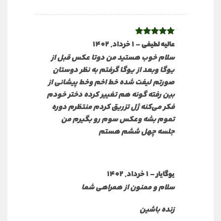
نمره
5
از
–
1 خرداد, 1402
عالیه لطیفی
5
سلام خوب هستید من دوتا عکس قبل از
یوگا وبعد از یوگا گرفتم به نظر دوستان
صورتم لیفت شده خط اخم وخط پیشانی از
بین رفته گونه هم تغییر کرده دختر خودم
فکر می‌کنه ژل تزریق کردم منتظرم دوره
تموم بشه وعکس سوم رو بگیرم من
جلسه چهل ششم هستم
–
1 خرداد, 1402
یوگایار
سلام و ممنون از همراهی شما
زنده باشین