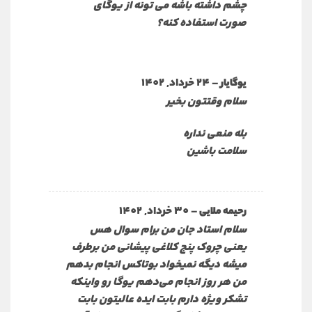
چشم داشته باشه می تونه از یوگای
صورت استفاده کنه؟
–
24 خرداد, 1402
یوگایار
سلام وقتتون بخیر
بله منعی نداره
سلامت باشین
–
30 خرداد, 1402
رحیمه ملایی
سلام استاد جان من برام سوال هس
یعنی چروک پنج کلاغی پیشانی من برطرف
میشه دیگه نمیخواد بوتاکس انجام بدهم
من هر روز انجام می‌دهم یوگا رو واینکه
تشکر ویژه دارم بابت ایده عالیتون بابت