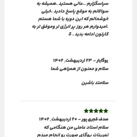
سپاسگزارم ..عالی هستید .همیشه به
سوالاتم به موقع پاسخ دادید .خیلی
خوشحالم که این دوره با شما هستم
.امیدوارم هر روز پر انرژی تر وموفق تر به
کارتون ادامه بدید .🌷
–
23 اردیبهشت, 1402
یوگایار
سلام و ممنون از همراهی شما
سلامتد باشین
نمره
5
از
–
20 اردیبهشت, 1402
صدف قجری پور
5
سلام استاد عاملی من هنگامی که
تمرینات یوگای صورت رو انجام میدم