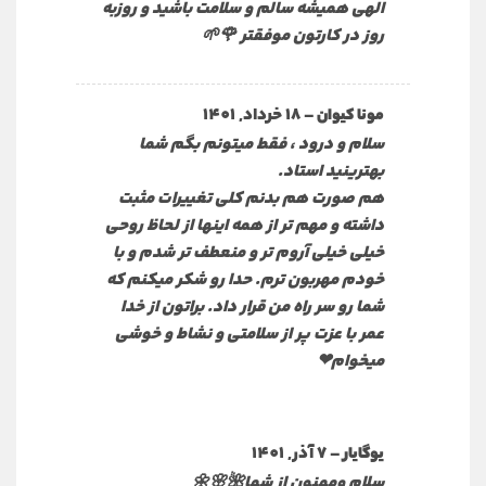
الهی همیشه سالم و سلامت باشید و روزبه
روز در کارتون موفقتر 🌹🌱
–
18 خرداد, 1401
مونا کیوان
سلام و درود ، فقط میتونم بگم شما
بهترینید استاد.
هم صورت هم بدنم کلی تغییرات مثبت
داشته و مهم تر از همه اینها از لحاظ روحی
خیلی خیلی آروم تر و منعطف تر شدم و با
خودم مهربون ترم. حدا رو شکر میکنم که
شما رو سر راه من قرار داد. براتون از خدا
عمر با عزت پر از سلامتی و نشاط و خوشی
میخوام❤
–
7 آذر, 1401
یوگایار
سلام وممنون از شما🌺🌸🌼