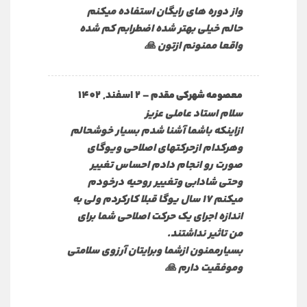
واز دوره های رایگان استفاده میکنم
حالم خیلی بهتر شده اضطرابم کم شده
واقعا ممنونم ازتون 🙏
–
2 اسفند, 1402
معصومه شهرکی مقدم
سلام استاد عاملی عزیز
ازاینکه باشما آشنا شدم بسیار خوشحالم
وهرکدام ازحرکتهای اصلاحی ویوگای
صورت رو انجام دادم احساس تغییر
وحتی شادابی وتغییر روحیه درخودم
میکنم ۱۷ سال یوگا قبلا کارکردم ولی به
اندازه اجرای یک حرکت اصلاحی شما برای
من تاثیر نداشتند.
بسیارممنون ازشما وبرایتان آرزوی سلامتی
وموفقیت دارم 🙏