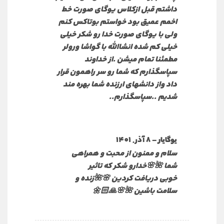
داشتم قبل ازکلاس یوگای صورت خط
اخمم عمیق بود خواستم بوتاکس کنم
ولی با یوگای صورت خدا رو شکر خیلی
خیلی کم شده انشاالله با گواشا ورولر
مطمئنا تمام میشن .از خداوند
سپاسگذارم که شما رو سر راهمون قرار
داد واز دانشهای ارزنده شما بهره مند
شدیم ..سپاسگذارم..
–
8 آذر, 1401
یوگایار
سلام و ممنون از محبت و همراهی
شما 🌺🌸خدارو شکر که تاثیر
خوبی دریافت کردین 🌸🌺زنده و
سلامت باشین 🌺🌸🙏🏻🌼