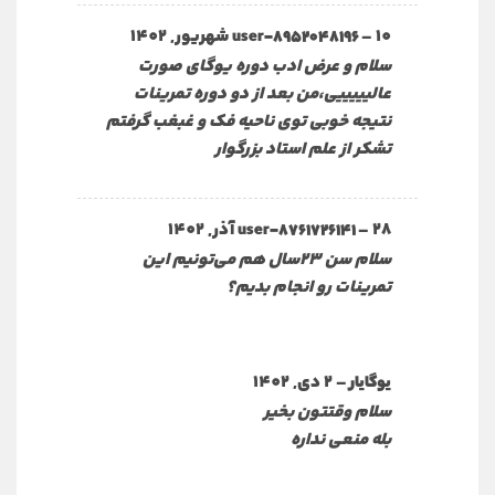
10 شهریور, 1402
–
user-8952048196
سلام و عرض ادب دوره یوگای صورت
عالیییییی،من بعد از دو دوره تمرینات
نتیجه خوبی توی ناحیه فک و غبغب گرفتم
تشکر از علم استاد بزرگوار
28 آذر, 1402
–
user-8761726141
سلام سن ۲۳سال هم می‌تونیم این
تمرینات رو انجام بدیم؟
–
2 دی, 1402
یوگایار
سلام وقتتون بخیر
بله منعی نداره