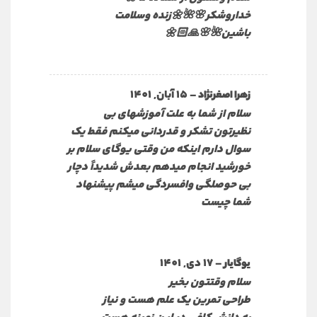
خداروشکر🌸🌺🌼زنده وسلامت
باشین🌺🌸🙏🏻🌼
–
15 آبان, 1401
زهرا اصغرنژاد
سلام از شما به علت آموزشهای بی
نظیرتون تشکر و قدردانی میکنم فقط یک
سوال دارم اینکه من وقتی یوگای سلام بر
خورشید انجام میدهم بعدش شدیداً دچار
بی حوصلگی وافسردگی میشم پیشنهاد
شما چیست
–
17 دی, 1401
یوگایار
سلام وقتتون بخیر
طراحی تمرین یک علم هست و نیاز