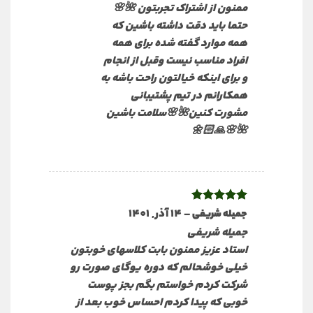
ممنون از اشتراک تجربتون 🌺🌸
حتما باید دقت داشته باشین که
همه موارد گفته شده برای همه
افراد مناسب نیست و‌قبل از انجام
و برای اینکه خیالتون راحت باشه به
همکارانم در تیم پشتیبانی
مشورت کنین🌺🌸سلامت باشین
🌺🌸🙏🏻🌼
نمره
5
از
–
14 آذر, 1401
جمیله شریفی
5
جمیله شریفی
استاد عزیز ممنون بابت کلاسهای خوبتون
خیلی خوشحالم که دوره یوگای صورت رو
شرکت کردم خواستم بگم بجز پوست
خوبی که پیدا کردم احساس خوب بعد از