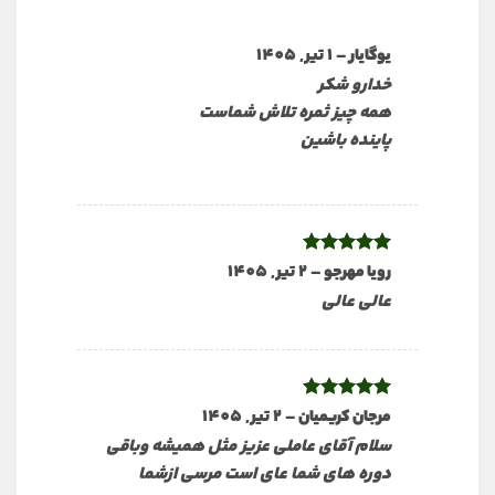
–
1 تیر, 1405
یوگایار
خدارو شکر
همه چیز ثمره تلاش شماست
پاینده باشین
نمره
5
از
–
2 تیر, 1405
رویا مهرجو
5
عالی عالی
نمره
5
از
–
2 تیر, 1405
مرجان کریمیان
5
سلام آقای عاملی عزیز مثل همیشه وباقی
دوره های شما عای است مرسی ازشما