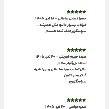
نمره
5
از
–
18 تیر, 1405
حمیرا ذبیحی سامانی
5
حرکات بسیار عالیه مثل همیشه .
سپاسگزار لطف شما هستم
نمره
5
از
–
20 تیر, 1405
سیده حبیبه شیرینی
5
استاد بزرگوار سلام
مثل تمام دوره ها عالی و بی نظیره
شکر وجودتون
سپاسگزارم
نمره
5
از
–
20 تیر, 1405
سمیه عباسی