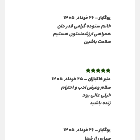
–
26 خرداد, 1405
یوگایار
خانم ستوده گرامی قدر دان
همراهی ارزشمندتون هستیم
سلامت باشین
نمره
5
از
–
25 خرداد, 1405
منیر خاکبازان
5
سلام وعرض ادب و احترام
خیلی عالی بود
زنده باشید
–
26 خرداد, 1405
یوگایار
سپاس از شما