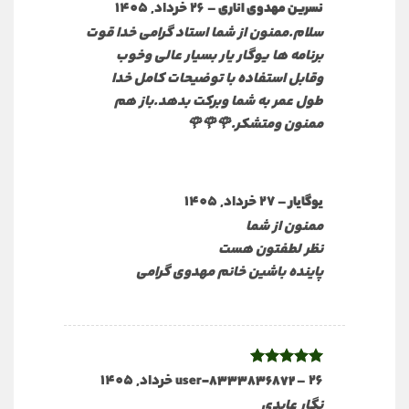
نمره
5
از
–
26 خرداد, 1405
نسرین مهدوی اناری
5
سلام.ممنون از شما استاد گرامی خدا قوت
برنامه ها یوگار یار بسیار عالی وخوب
وقابل استفاده با توضیحات کامل خدا
طول عمر به شما وبرکت بدهد.باز هم
ممنون ومتشکر.🌹🌹🌹
–
27 خرداد, 1405
یوگایار
ممنون از شما
نظر لطفتون هست
پاینده باشین خانم مهدوی گرامی
26 خرداد, 1405
–
نمره
5
از
user-8333836872
5
نگار عابدی