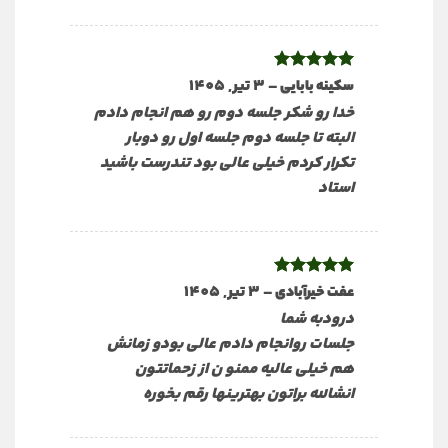
نمره
5
از
–
3 تیر, 1405
سکینه بابایی
5
خدا رو شکر جلسه دوم رو هم انجام دادم
البته تا جلسه دوم جلسه اول رو دوبار
تکرار کردم خیلی عالی بود تندرست باشید
استاد
نمره
5
از
–
3 تیر, 1405
عفت خیرآبادی
5
درودبه شما
جلسات روانجام دادم عالی بودو زمانش
هم خیلی عالیه ممنو ن از زحماتتون
انشالله براتون بهترینها رقم بخوره