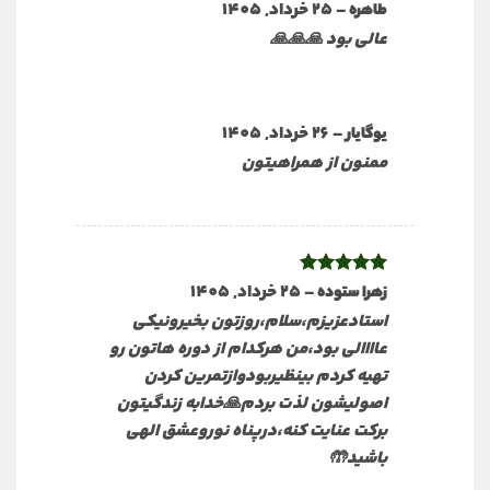
نمره
5
–
از
25 خرداد, 1405
طاهره
5
عالی بود 🙏🙏🙏
–
26 خرداد, 1405
یوگایار
ممنون از همراهیتون
نمره
5
از
–
25 خرداد, 1405
زهرا ستوده
5
استادعزیزم،سلام،روزتون بخیرونیکی
عاااالی بود،من هرکدام از دوره هاتون رو
تهیه کردم بینظیربودوازتمرین کردن
اصولیشون لذت بردم🙏خدابه زندگیتون
برکت عنایت کنه،درپناه نوروعشق الهی
باشید🤲