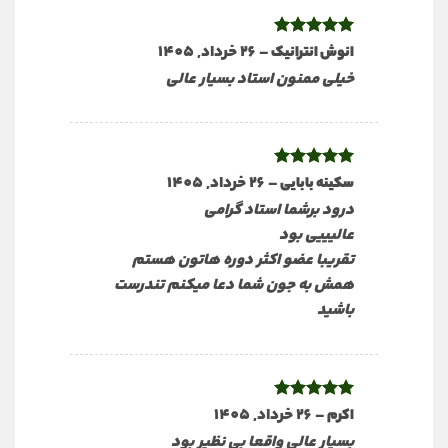
نمره
5
از
–
26 خرداد, 1405
انوش انترانیک
5
خیلی ممنون استاد بسیار عالی
نمره
5
از
–
26 خرداد, 1405
سکینه بابایی
5
درود برشما استاد گرامی
عالیییی بود
تقریبا عضو اکثر دوره هاتون هستم
همش به جون شما دعا میکنم تندرست
باشید
نمره
–
5
26 خرداد, 1405
از
اکرم
5
بسیار عالی واقعا بی نظیر بود