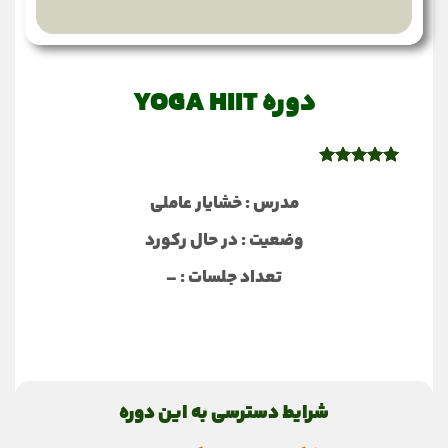
دوره YOGA HIIT
44
امتیاز
4.98
از 5 امتیاز
مدرس : خشایار عاملی
مشتری
وضعیت : در حال رکورد
تعداد جلسات : –
شرایط دسترسی به این دوره