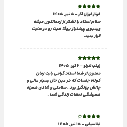
نمره
5
از
–
5 تیر, 1405
فرناز فرزان آذر
5
سلام استاد با تشکر از زحماتتون میشه
ویدیوی پیشنیاز یوگا هیت رو در سایت
قرار بدید.
نمره
5
از
–
6 تیر, 1405
زینب ندرلو
5
ممنون از شما استاد گرامی بابت زمان
کوتاه جلسات که در عین حال بسیار عالی و
چالش برانگیز بود . سلامتی و شادی همراه
همیشگی لحظات زندگی شما .
نمره
4
–
15 تیر, 1405
لیلا سیفی