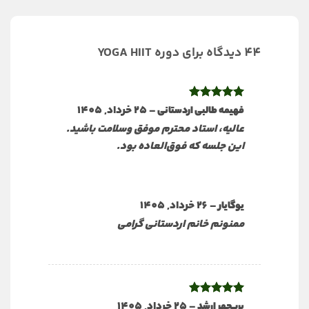
44 دیدگاه برای
دوره YOGA HIIT
نمره
5
از
–
25 خرداد, 1405
فهیمه طالبی اردستانی
5
عالیه، استاد محترم موفق وسلامت باشید.
این جلسه که فوق‌العاده بود.
–
26 خرداد, 1405
یوگایار
ممنونم خانم اردستانی گرامی
نمره
5
از
–
25 خرداد, 1405
‌پریچهر ارشد