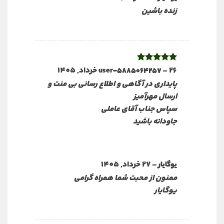
زنده باشین
26 خرداد, 1405
–
نمره
5
از
user-5885064257
5
پایداری در آگاهی و اطلاع رسانی بی منت و
ارسال مهرآمیز
سپاس جناب آقای عاملی
جاودانه باشید
–
27 خرداد, 1405
یوگایار
ممنون از محبت شما همراه گرامی
یوگایار