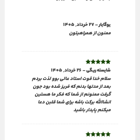
–
27 خرداد, 1405
یوگایار
ممنون از همراهیتون
نمره
5
از
–
26 خرداد, 1405
شایسته ریگی
5
سلام خدا قوت استاد عالی بوو لذت بردم
بعد از مدتها بدنم که فریز شده بود جون
گرفت ممنونم از شما که فکر ما هستین
انشاالله برکت باشه برای شما قلبن دعا
میکنم پایدار باشید