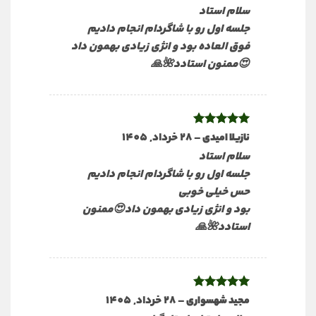
5
سلام استاد
جلسه اول رو با شاگردام انجام دادیم
فوق العاده بود و انژی زیادی بهمون داد
😍ممنون استادد🌺🙏
نمره
5
از
–
28 خرداد, 1405
نازیلا امیدی
5
سلام استاد
جلسه اول رو با شاگردام انجام دادیم
حس خیلی خوبی
بود و انژی زیادی بهمون داد😍ممنون
استادد🌺🙏
نمره
5
از
–
28 خرداد, 1405
مجید شهسواری
5