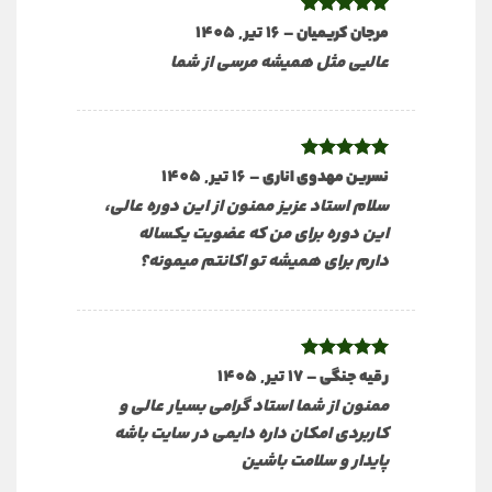
نمره
5
از
–
16 تیر, 1405
مرجان کریمیان
5
عالیی مثل همیشه مرسی از شما
نمره
5
از
–
16 تیر, 1405
نسرین مهدوی اناری
5
سلام استاد عزیز ممنون از این دوره عالی،
این دوره برای من که عضویت یکساله
دارم برای همیشه تو اکانتم میمونه؟
نمره
5
از
–
17 تیر, 1405
رقیه جنگی
5
ممنون از شما استاد گرامی بسیار عالی و
کاربردی امکان داره دایمی در سایت باشه
پایدار و سلامت باشین