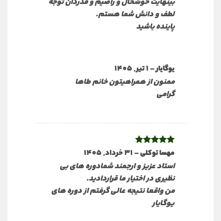
بينهايت خوشحال و راضيم و قدردان توجه
لطف و دانش شما هستم.
پاينده باشيد
–
1 تیر, 1405
یوگایار
ممنون از همراهیتون خانم طاها
گرامی
نمره
5
از
–
31 خرداد, 1405
مهسا توکلی
5
استاد عزیز و ارجمند شمادوره های بی
نظیری در اختیار ما قراردادید.
من واقعا نتیجه عالی گرفتم از دوره های
یوگایار