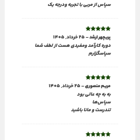
سپاس از مربی با تجربه ودرجه یک
نمره
5
از
–
25 خرداد, 1405
پریچهر ارشد
5
دوره کارآمد ومفیدی هست از لطف شما
سپاسگزارم
نمره
5
از
–
25 خرداد, 1405
مریم منصوری
5
به به چه عالی بود
سپاس‌ها
تندرست و مانا باشید