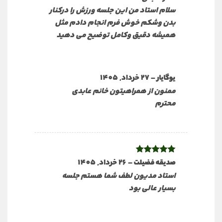
سلام استاد من این جلسه ورزش را درکنار
بدن وشکم خوش فرم انجام دادم مثل
همیشه دقیق وکامل توضیح می دهید
–
27 خرداد, 1405
یوگایار
ممنون از همراهیتون خانم عابدی
محترم
نمره
5
از
–
26 خرداد, 1405
صدیقه فضیلت
5
استاد مدیون لطف شما هستم جلسه
بسیار عالی بود