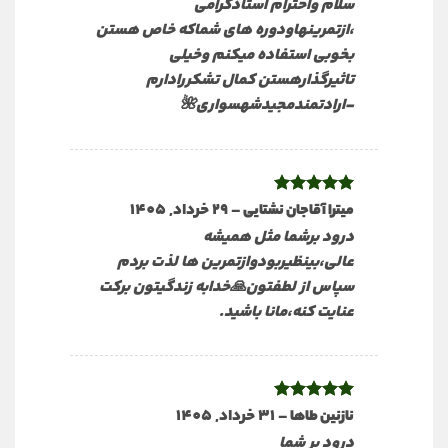
سلام واحترام استادگرامی
،ازتمرینهاودوره های شماکه خاص هستن
بخوبی استفاده میکنم وخیلی
تاثیرگذارهستن کمال تشکررادارم
-ارادتمندمجیدشهسواری🌺
نمره
5
از
–
29 خرداد, 1405
میترا آقاجان نشتایی
5
درود برشما مثل همیشه
عالی،بینظیربودوازتمرین ها لذت بردم
سپاس از لطفتون🙏خدابه زندگیتون برکت
عنایت کنه،مانا باشید.
نمره
5
از
–
31 خرداد, 1405
نازنین طاها
5
درود بر شما