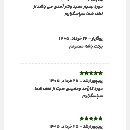
5
دوره بسیار مفید وکار آمدی می باشد از
لطف شما سپاسگزارم
–
26 خرداد, 1405
یوگایار
برکت باشه ممنونم
نمره
5
از
–
25 خرداد, 1405
پریچهر ارشد
5
دوره کارآمد ومفیدی هیت از لطف شما
سپاسگزارم
نمره
5
از
–
25 خرداد, 1405
پریچهر ارشد
5