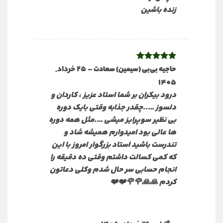
زنده باشین
نمره
5
از
–
25 خرداد,
حاجیه بی‌بی (سیمین) سعادت
5
1405
درود بیکران بر شما استاد عزیز ، کاردان و
دلسوز …..چقدر جذابه وقتی بایک دوره
بی نظیر سوپرایز میشی ….مثل همه دوره
ها عالی بود امیدوارم همیشه شاد و
تندرست باشید استاد بزرگوار امروز با این
که کمی کسالت داشتم وقتی ده دقیقه را
انجام حسابی سر حال شدم وکلی دعاتون
کردم 🙏🙏🌹🌹❤️❤️