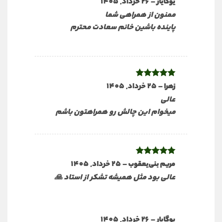
–
26 خرداد, 1405
یوگایار
ممنون از همراهی شما
پاینده باشین خانم سعادت محترم
–
نمره
5
25 خرداد, 1405
از
زهرا
5
عالی
میخوام این چالش رو همراهتون باشم
نمره
5
از
–
25 خرداد, 1405
مریم بنی‌یعقوب
5
عالی بود مثل همیشه تشکر از استاد 🙏
–
26 خرداد, 1405
یوگایار