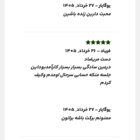
–
27 خرداد, 1405
یوگایار
محبت دارین زنده باشین
نمره
–
5
26 خرداد, 1405
از
فریاد
5
دست مریضاد
درعین سادگی بسیار بسیار کارآمدبوداین
جلسه منکه حسابی سرحال اومدم وکیف
کردم
–
27 خرداد, 1405
یوگایار
ممنونم برکت باشه براتون