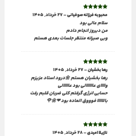
نمره
5
از
–
27 خرداد, 1405
محبوبه فرزانه صوفیانی
5
سلام عالی بود
من دیروز انجام دادم
وبی صبرانه منتظر جلسات بعدی هستم
نمره
5
از
–
27 خرداد, 1405
رها بخشیان
5
رها بخشیان هستم 🌼درود استاد عزیزم
واااای عاااااالی بود عااااالی
حسابی انرژی گرفتم کلی ضربان قلبم رفت
بالااااا فوووق العاده بود ❤🌼🌹
نمره
5
از
–
28 خرداد, 1405
نازیلا امیدی