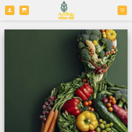
Ski
t
conten