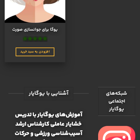
ها
ممکن
است
در
یوگا برای جوانسازی صورت
صفحه
محصول
انتخاب
نمره
4.9
از
شوند
5
افزودن به سبد خرید
آشنایی با یوگایار
شبکه‌های
اجتماعی
یوگایار
آموزش‌های یوگایار با تدریس
خشایار عاملی کارشناس ارشد
آسیب‌شناسی ورزشی و حرکات