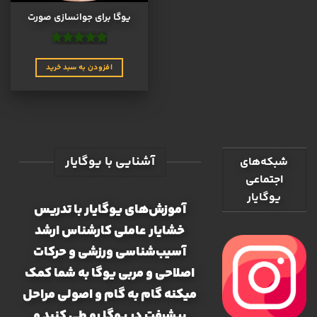
در
یوگا برای جوانسازی صورت
صفحه
محصول
انتخاب
نمره
4.9
از
شوند
5
افزودن به سبد خرید
آشنایی با یوگایار
شبکه‌های
اجتماعی
یوگایار
آموزش‌های یوگایار با تدریس
خشایار عاملی کارشناس ارشد
آسیب‌شناسی ورزشی و حرکات
اصلاحی و مربی یوگا به شما کمک
میکنه گام به گام و اصولی مراحل
پیشرفت در یوگا رو طی کنید و