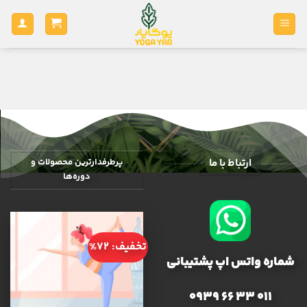
Ski
t
conten
ارتباط با ما
پرطرفدارترین محصولات و
دوره‌ها
تخفیف: 72%
شماره واتس اپ پشتیبانی
011 33 66 0939