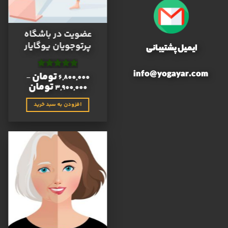
عضویت در باشگاه
پرتوجویان یوگایار
ایمیل پشتیبانی
info@yogayar.com
تومان
نمره
4.91
–
6,800,000
از 5
تومان
3,900,000
افزودن به سبد خرید