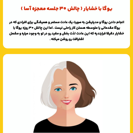
یوگا با خشایار ( چالش 30 جلسه معجزه آسا )
انجام دادن یوگا و مدیتیشن به صورت یک عادت مستمر و همیشگی برای افرادی که در
یوگا مقدماتی یا متوسطه هستن کار راحتی نیست . اما این چالش 30 روزه یوگا با
خشایار دقیقا فرایندیه که این عادت لذت بخش و مفید رو در تو به وجود میاره و مشعل
اشتیاقت رو روشن میکنه .