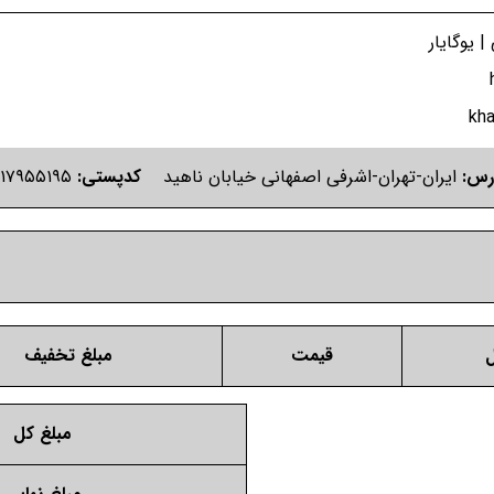
| یوگایار
kh
رس:
ایران-تهران-اشرفی اصفهانی خیابان ناهید
کدپستی:
۱۷۹۵۵۱۹۵
قیمت
مبلغ تخفیف
مبلغ کل